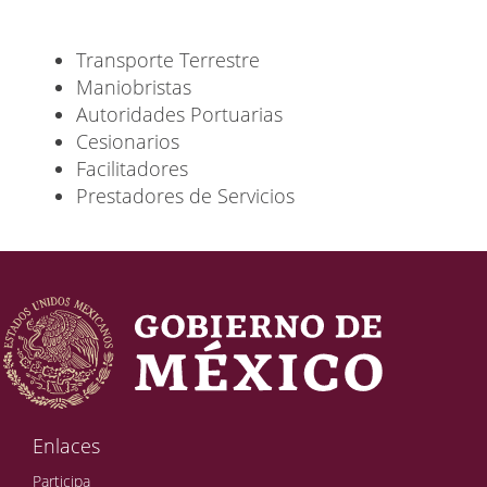
Transporte
Terrestre
Maniobristas
Autoridades
Portuarias
Cesionarios
Facilitadores
Prestadores
de Servicios
Enlaces
Participa