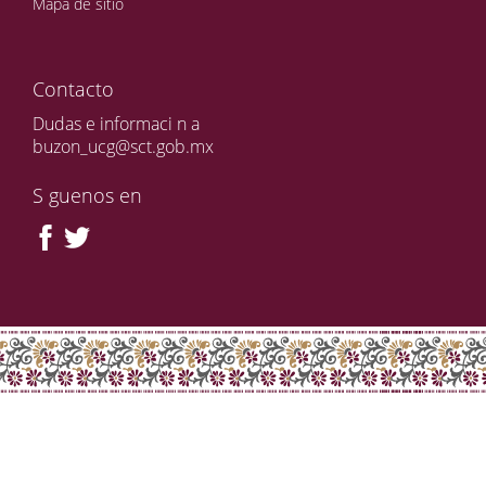
Mapa de sitio
Contacto
Dudas e informaci n a
buzon_ucg@sct.gob.mx
S guenos en