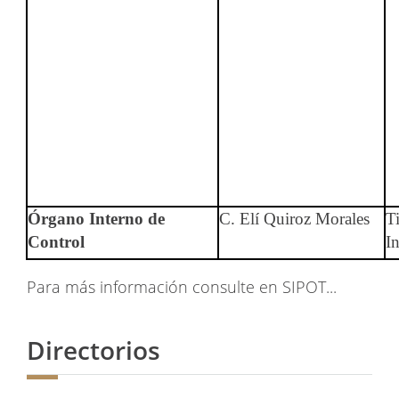
Órgano Interno de
C. Elí Quiroz Morales
T
Control
I
Para más información consulte en SIPOT...
Directorios