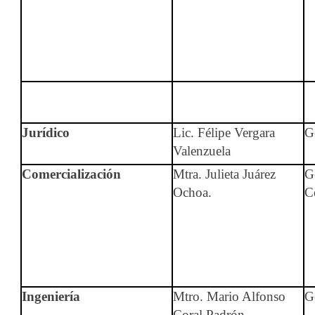
Jurídico
Lic. Félipe Vergara
G
Valenzuela
Comercialización
Mtra. Julieta Juárez
G
Ochoa.
C
Ingeniería
Mtro. Mario Alfonso
G
Coral Padrón