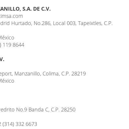
ILLO, S.A. DE C.V.
timsa.com
drid Hurtado, No.286, Local 003, Tapeixtles, C.P.
México
4) 119 8644
V.
eport, Manzanillo, Colima, C.P. 28219
México
Pedrito No.9 Banda C, C.P. 28250
2 (314) 332 6673