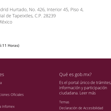
drid Hurtado, No. 426, Interior 45, Piso 4,
al de Tapeixtles, C.P. 28239
México
5:11 Horas)
es
Qué es gob.mx?
Es el portal único de trámites
pa
información y participación
ciudadana.
Leer más
ciones Oficiales
Temas
a Infomex
Declaración de Accesibilidad