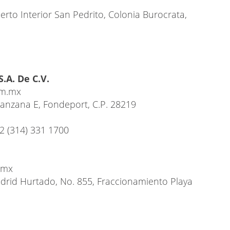
rto Interior San Pedrito, Colonia Burocrata,
.A. De C.V.
om.mx
 Manzana E, Fondeport, C.P. 28219
52 (314) 331 1700
.mx
adrid Hurtado, No. 855, Fraccionamiento Playa