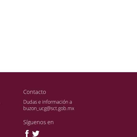
Contacto
,
Dudas e información a
buzon_ucg@sct.gob.mx
Síguenos en