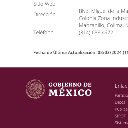
Sitio Web
Blvd. Miguel de la Ma
Dirección
Colonia Zona Industri
Manzanillo, Colima. 
Teléfono
(314) 688 4972
Fecha de Última Actualización: 08/03/2024 (1
Enlac
Partici
Datos
Publica
SIPOT
Sistem