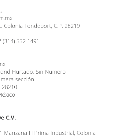
.
om.mx
-E Colonia Fondeport, C.P. 28219
2 (314) 332 1491
mx
adrid Hurtado. Sin Numero
rimera sección
P 28210
México
e C.V.
e 1 Manzana H Prima Industrial, Colonia