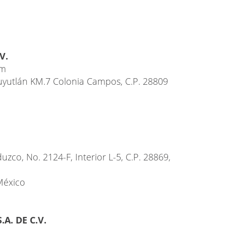
V.
om
yutlán KM.7 Colonia Campos, C.P. 28809
uzco, No. 2124-F, Interior L-5, C.P. 28869,
México
A. DE C.V.