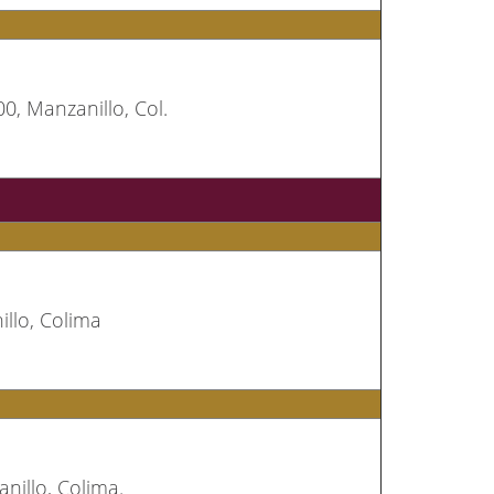
00, Manzanillo, Col.
l
llo, Colima
nillo, Colima.