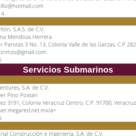
illo@hotmail.com
14
itón, S.A.S. de C.V.
ina Mendoza Herrera
 Parotas 3 No. 13, Colonia Valle de las Garzas, C.P 28
ritonmzo@gmail.com
5
Servicios Submarinos
ntures, S.A. de C.V.
vier Pino Poxtan
rez 3191, Colonia Veracruz Centro, C.P. 91700, Veracruz
er.megared.net.mx/a>
6
ial Construcción e Ingeniería, S.A. de C.V.