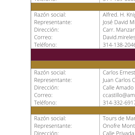
Razón social:
Alfred. H. Kn
Representante:
José David M
Dirección:
Carr. Manzani
Correo:
David.mirel
Teléfono:
314-138-204
Razón social:
Carlos Ernest
Representante:
Juan Carlos C
Dirección:
Calle Amado 
Correo:
ccastillo@a
Teléfono:
314-332-691
Razón social:
Tours de Manz
Representante:
Onofre Mont
Dirección:
Calle Privada