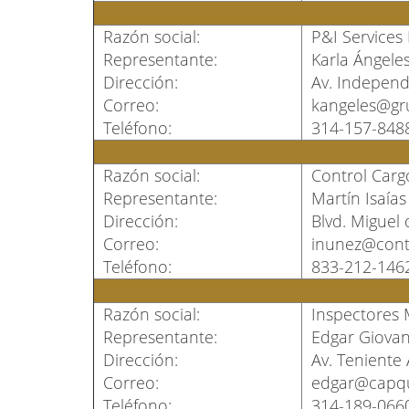
Razón social:
P&I Services 
Representante:
Karla Ángele
Dirección:
Av. Independ
Correo:
kangeles@g
Teléfono:
314-157-848
Razón social:
Control Cargo
Representante:
Martín Isaía
Dirección:
Blvd. Miguel 
Correo:
inunez@cont
Teléfono:
833-212-146
Razón social:
Inspectores M
Representante:
Edgar Giova
Dirección:
Av. Teniente 
Correo:
edgar@capq
Teléfono:
314-189-066