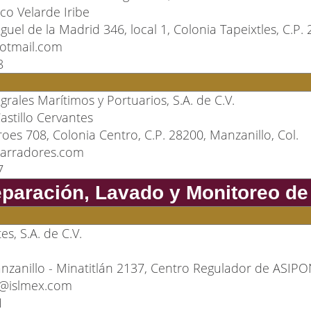
co Velarde Iribe
uel de la Madrid 346, local 1, Colonia Tapeixtles, C.P. 
tmail.com
8
egrales Marítimos y Portuarios, S.A. de C.V.
astillo Cervantes
oes 708, Colonia Centro, C.P. 28200, Manzanillo, Col.
marradores.com
7
eparación, Lavado y Monitoreo d
es, S.A. de C.V.
nzanillo - Minatitlán 2137, Centro Regulador de ASIPO
s@islmex.com
1