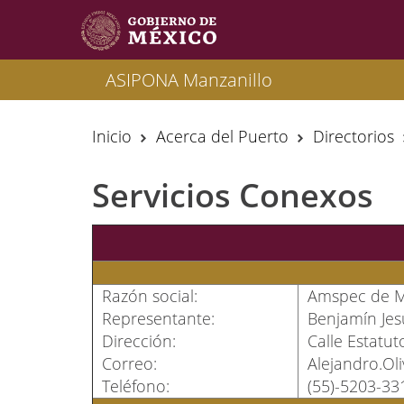
ASIPONA Manzanillo
Inicio
Acerca del Puerto
Directorios
Servicios Conexos
Razón social:
Amspec de Mé
Representante:
Benjamín Je
Dirección:
Calle Estatut
Correo:
Alejandro.O
Teléfono:
(55)-5203-33