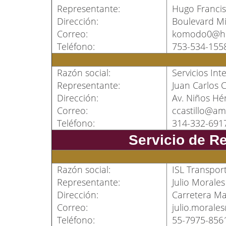
Representante:
Hugo Francis
Dirección:
Boulevard Mig
Correo:
komodo0@ho
Teléfono:
753-534-155
Razón social:
Servicios Int
Representante:
Juan Carlos C
Dirección:
Av. Niños Hér
Correo:
ccastillo@a
Teléfono:
314-332-691
Servicio de R
Razón social:
ISL Transport
Representante:
Julio Morales
Dirección:
Carretera Ma
Correo:
julio.morale
Teléfono:
55-7975-856