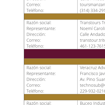
Correo:
toursmanzan
Teléfono:
(314) 334-29
Razón social:
Transtours Tr
Representante:
Noemí Carol
Dirección:
Calle Andador
Correo:
transtour.t
Teléfono:
461-123-761
Razón social:
Veracruz Adve
Representante:
Francisco Ja
Dirección:
Av. Pino Sua
Correo:
technosub@v
Teléfono:
229-932-021
Razón social:
Buceo Industr