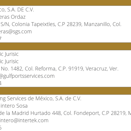
o, S.A. DE C.V.
eras Ordaz
 S/N, Colonia Tapeixtles, C.P 28239, Manzanillo, Col.
reras@sgs.com
7
 Jurisic
 Jurisic
l No. 1482, Col. Reforma, C.P. 91919, Veracruz, Ver.
@gulfportsservices.com
4
ing Services de México, S.A. de C.V.
intero Sosa
de la Madrid Hurtado 448, Col. Fondeport, C.P 28219, M
intero@intertek.com
6