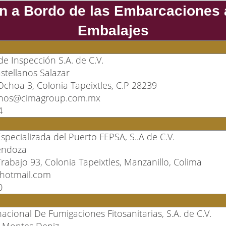
n a Bordo de las Embarcaciones 
Embalajes
e Inspección S.A. de C.V.
astellanos Salazar
Ochoa 3, Colonia Tapeixtles, C.P 28239
llanos@cimagroup.com.mx
4
specializada del Puerto FEPSA, S..A de C.V.
endoza
rabajo 93, Colonia Tapeixtles, Manzanillo, Colima
hotmail.com
0
acional De Fumigaciones Fitosanitarias, S.A. de C.V.
h Montes Deniz