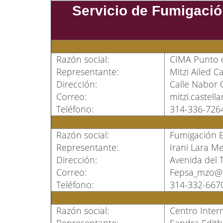
Servicio de Fumigació
Razón social:
CIMA Punto d
Representante:
Mitzi Ailed C
Dirección:
Calle Nabor 
Correo:
mitzi.caste
Teléfono:
314-336-726
Razón social:
Fumigación E
Representante:
Irani Lara M
Dirección:
Avenida del T
Correo:
Fepsa_mzo@
Teléfono:
314-332-667
Razón social:
Centro Intern
Representante:
Sandra Edit