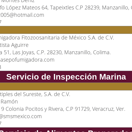
fo López Mateos 64, Tapeixtles C.P 28239, Manzanillo, 
2005@hotmail.com
7
adora Fitozoosanitaria de México S.A. de C.V.
ista Aguirre
la 51, Las Joyas, C.P. 28230, Manzanillo, Colima.
masepofumigadora.com
3
Servicio de Inspección Marina
tiples del Sureste, S.A. de C.V.
o Ramón
9 Colonia Pocitos y Rivera, C.P 91729, Veracruz, Ver.
s@smsmexico.com
7