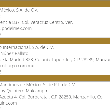
México, S.A. de C.V.
s
encia 837, Col. Veracruz Centro, Ver.
rupodelmex.com
8
 Internacional, S.A. de C.V.
s Núñez Ballato
de la Madrid 328, Colonia Tapeixtles, C.P 28239, Manzani
rolcargo.com.mx
2
arítimos de México, S. de R.L. de C.V.
nny Quintero Malcampo
Azueta 4, Col. Burócrata , C.P 28250, Manzanillo, Col.
uint.com
0