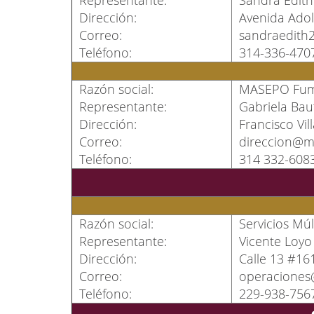
Dirección:
Avenida Adol
Correo:
sandraedith
Teléfono:
314-336-470
Razón social:
MASEPO Fumig
Representante:
Gabriela Baut
Dirección:
Francisco Vil
Correo:
direccion@
Teléfono:
314 332-608
Razón social:
Servicios Múl
Representante:
Vicente Loy
Dirección:
Calle 13 #161
Correo:
operacione
Teléfono:
229-938-756