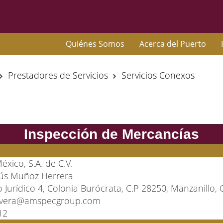
Quiénes Somos
Acerca del Puerto
Prestadores de Servicios
Servicios Conexos
Inspección de Mercancías
xico, S.A. de C.V.
sús Muñoz Herrera
o Jurídico 4, Colonia Burócrata, C.P 28250, Manzanillo, C
livera@amspecgroup.com
12