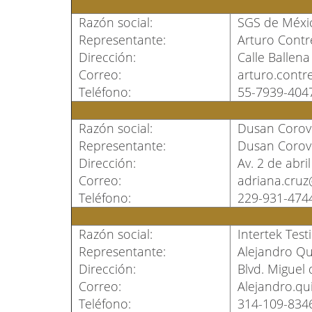
Razón social:
SGS de Méxic
Representante:
Arturo Contr
Dirección:
Calle Ballena
Correo:
arturo.cont
Teléfono:
55-7939-404
Razón social:
Dusan Corovic
Representante:
Dusan Corovic
Dirección:
Av. 2 de abri
Correo:
adriana.cruz
Teléfono:
229-931-474
Razón social:
Intertek Test
Representante:
Alejandro Qu
Dirección:
Blvd. Miguel 
Correo:
Alejandro.qu
Teléfono:
314-109-834